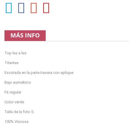
MÁS INFO
Top lez a lez
Titantes
Escotada en la parte trasera con aplique
Bajo asimétrico
Fit regular
Color verde
Talla de la foto S
100% Viscosa