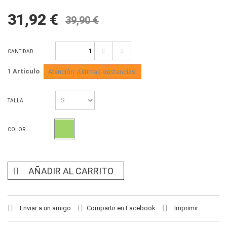
31,92 €
39,90 €
CANTIDAD
1
Artículo
Atención: ¡Últimas existencias!
TALLA
COLOR
AÑADIR AL CARRITO
Enviar a un amigo
Compartir en Facebook
Imprimir