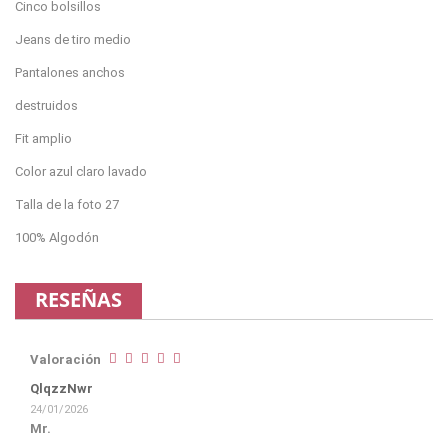
Cinco bolsillos
Jeans de tiro medio
Pantalones anchos
destruidos
Fit amplio
Color azul claro lavado
Talla de la foto 27
100% Algodón
RESEÑAS
Valoración
QlqzzNwr
24/01/2026
Mr.