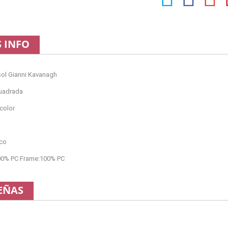
 INFO
sol Gianni Kavanagh
uadrada
color
nco
00% PC Frame:100% PC
EÑAS