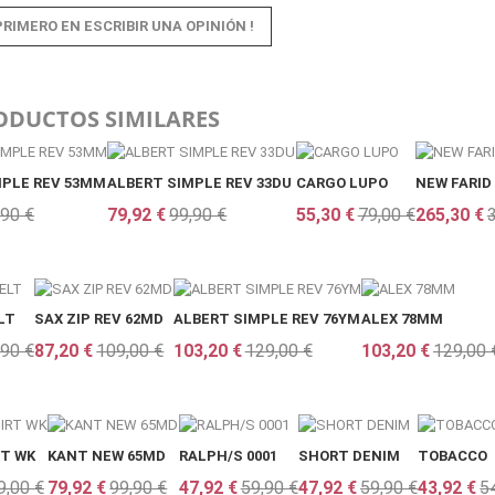
PRIMERO EN ESCRIBIR UNA OPINIÓN !
ODUCTOS SIMILARES
MPLE REV 53MM
ALBERT SIMPLE REV 33DU
CARGO LUPO
NEW FARID 
,90 €
79,92 €
99,90 €
55,30 €
79,00 €
265,30 €
LT
SAX ZIP REV 62MD
ALBERT SIMPLE REV 76YM
ALEX 78MM
,90 €
87,20 €
109,00 €
103,20 €
129,00 €
103,20 €
129,00 
RT WK
KANT NEW 65MD
RALPH/S 0001
SHORT DENIM
TOBACCO
9,00 €
79,92 €
99,90 €
47,92 €
59,90 €
47,92 €
59,90 €
43,92 €
5