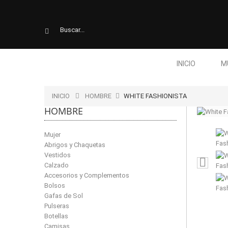
INICIO
M
INICIO
HOMBRE
WHITE FASHIONISTA
HOMBRE
Mujer
Abrigos y Chaquetas
Vestidos
Calzado
Accesorios y Complementos
Bolsos
Gafas de Sol
Pulseras
Botellas
Camisas