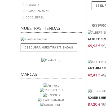
BL3SSED
SÉ EL 
BLACK BANANAS
COCOLEBREL
30 PR
NUESTRAS TIENDAS
ALBERT SI
69,93 €
99
DESCUBRA NUESTRAS TIENDAS
ANTHIM BE
MARCAS
42,41 €
49
ROGER SHI
87,20 €
10