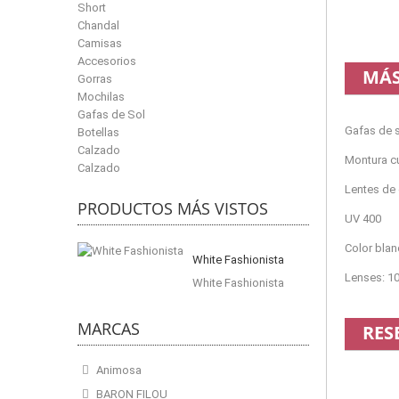
Short
Chandal
Camisas
Accesorios
MÁS
Gorras
Mochilas
Gafas de Sol
Gafas de 
Botellas
Calzado
Montura c
Calzado
Lentes de 
PRODUCTOS MÁS VISTOS
UV 400
Color bla
White Fashionista
Lenses: 1
White Fashionista
MARCAS
RES
Animosa
BARON FILOU