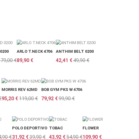
0200
ARLO T.NECK 4706
ANTHIM BELT 0200
379,00 €
89,90 €
42,41 €
49,90 €
MORRIS REV 62MD
BOB GYM PKS W 4706
€
95,20 €
119,00 €
79,92 €
99,90 €
POLO DEPORTIVO
TOBAC
FLOWER
4,90 €
31,92 €
39,90 €
43,92 €
54,90 €
109,90 €