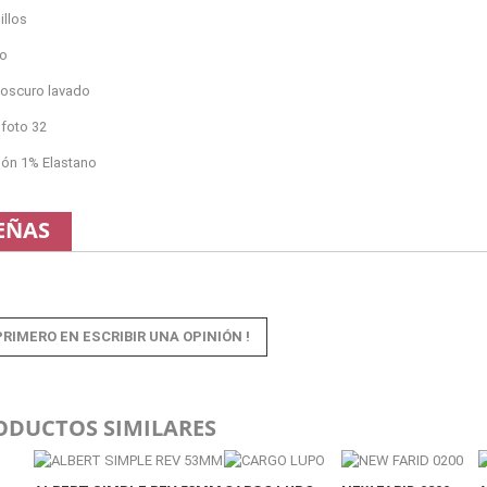
illos
do
 oscuro lavado
a foto 32
ón 1% Elastano
EÑAS
PRIMERO EN ESCRIBIR UNA OPINIÓN !
ODUCTOS SIMILARES