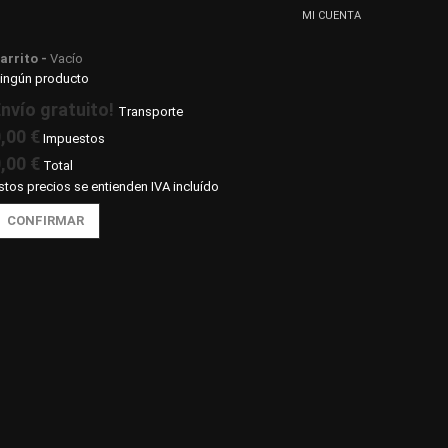
MI CUENTA
arrito -
Vacío
ingún producto
nvío gratuito!
Transporte
,00 €
Impuestos
,00 €
Total
stos precios se entienden IVA incluído
CONFIRMAR