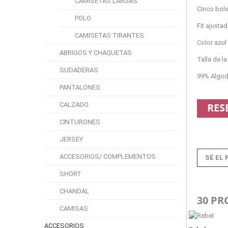
CAMISETAS LARGAS
Cinco bols
POLO
Fit ajusta
CAMISETAS TIRANTES
Color azul
ABRIGOS Y CHAQUETAS
Talla de l
SUDADERAS
99% Algod
PANTALONES
CALZADO
RES
CINTURONES
JERSEY
ACCESORIOS/ COMPLEMENTOS
SÉ EL 
SHORT
CHANDAL
30 PR
CAMISAS
ACCESORIOS