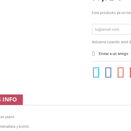
Este producto ya no tie
Avísame cuando esté d
Enviar a un amigo
 INFO
Gas jeans
cremallera y botón