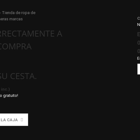
C
N
RECTAMENTE A
E
0
 COMPRA
0
E
SU CESTA.
inc.)
o gratuito!
A LA CAJA