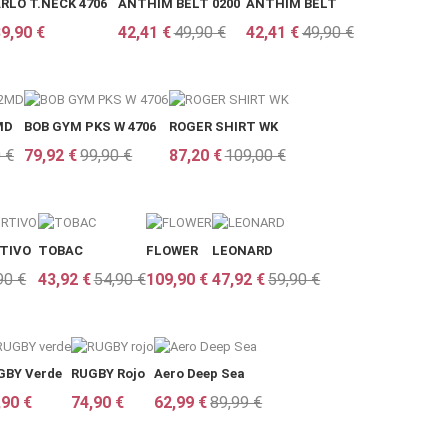
RLO T.NECK 4706
ANTHIM BELT 0200
ANTHIM BELT
9,90 €
42,41 €
49,90 €
42,41 €
49,90 €
MD
BOB GYM PKS W 4706
ROGER SHIRT WK
 €
79,92 €
99,90 €
87,20 €
109,00 €
TIVO
TOBAC
FLOWER
LEONARD
90 €
43,92 €
54,90 €
109,90 €
47,92 €
59,90 €
GBY Verde
RUGBY Rojo
Aero Deep Sea
,90 €
74,90 €
62,99 €
89,99 €