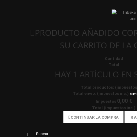
PRODUCTO AÑADIDO COR
SU CARRITO DE LA
Cantidad
Total
HAY 1 ARTÍCULO EN 
Total productos: (impuestos 
Total envío: (impuestos inc.)
Enví
0,00 €
Impuestos
Total (impuestos inc.)
CONTINUAR LA COMPRA
IR 