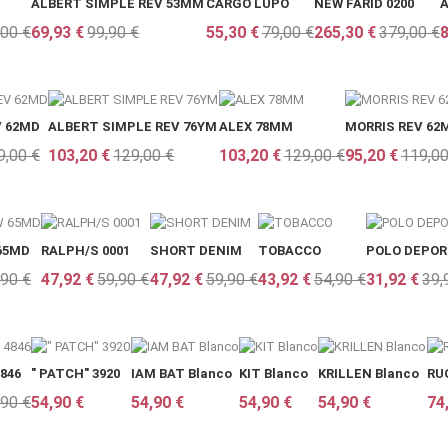
ALBERT SIMPLE REV 53MM
CARGO LUPO
NEW FARID 0200
A
,00 €
69,93 €
99,90 €
55,30 €
79,00 €
265,30 €
379,00 €
8
V 62MD
ALBERT SIMPLE REV 76YM
ALEX 78MM
MORRIS REV 62
9,00 €
103,20 €
129,00 €
103,20 €
129,00 €
95,20 €
119,00
65MD
RALPH/S 0001
SHORT DENIM
TOBACCO
POLO DEPOR
,90 €
47,92 €
59,90 €
47,92 €
59,90 €
43,92 €
54,90 €
31,92 €
39,
846
" PATCH" 3920
IAM BAT Blanco
KIT Blanco
KRILLEN Blanco
RU
,90 €
54,90 €
54,90 €
54,90 €
54,90 €
74