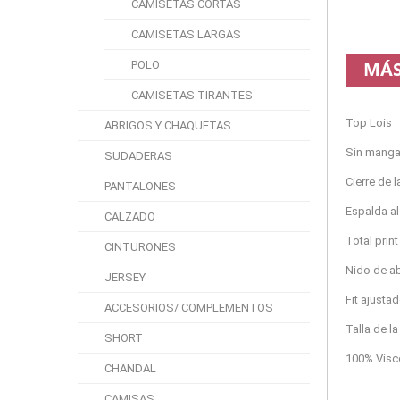
CAMISETAS CORTAS
CAMISETAS LARGAS
MÁS
POLO
CAMISETAS TIRANTES
Top Lois
ABRIGOS Y CHAQUETAS
Sin mang
SUDADERAS
Cierre de 
PANTALONES
Espalda al
CALZADO
Total print
CINTURONES
Nido de ab
JERSEY
Fit ajusta
ACCESORIOS/ COMPLEMENTOS
Talla de la
SHORT
100% Visc
CHANDAL
CAMISAS