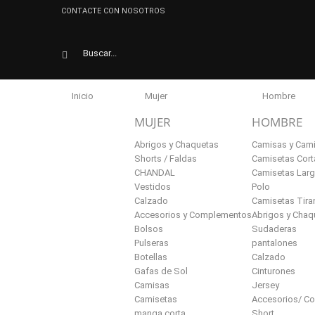
CONTACTE CON NOSOTROS
Inicio
Mujer
Hombre
Inicio
MUJER
HOMBRE
Abrigos y Chaquetas
Camisas y Cam
Shorts / Faldas
Camisetas Cort
CHANDAL
Camisetas Lar
Vestidos
Polo
Calzado
Camisetas Tira
Accesorios y Complementos
Abrigos y Chaq
Bolsos
Sudaderas
Pulseras
pantalones
Botellas
Calzado
Gafas de Sol
Cinturones
Camisas
Jersey
Camisetas
Accesorios/ C
manga corta
Short