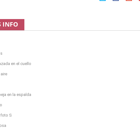
 INFO
as
lazada en el cuello
 aire
eja en la espalda
do
 foto S
osa