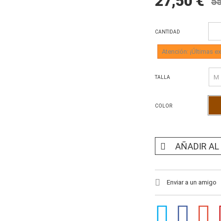
27,50 €
55
CANTIDAD
Atención: ¡Últimas ex
TALLA
COLOR
AÑADIR AL
Enviar a un amigo