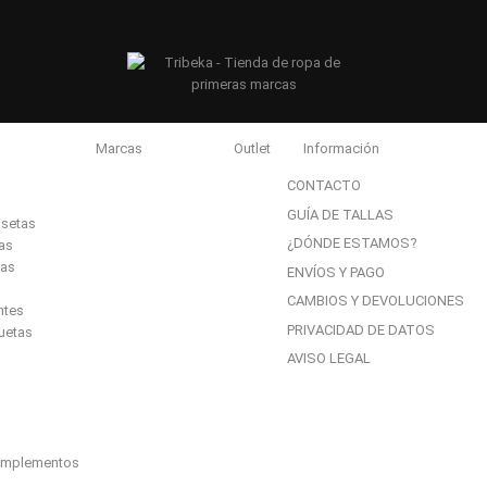
Marcas
Outlet
Información
Marcas
CONTACTO
GUÍA DE TALLAS
isetas
¿DÓNDE ESTAMOS?
as
gas
ENVÍOS Y PAGO
CAMBIOS Y DEVOLUCIONES
ntes
PRIVACIDAD DE DATOS
uetas
AVISO LEGAL
omplementos